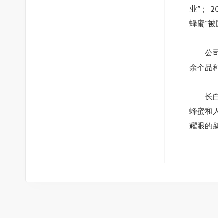
业”； 
蜂蜜”
公司现
余个品
长白山
蜂蜜和
耀眼的