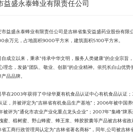
市益盛永泰蜂业有限责任公司
益盛永泰蜂业有限责任公司是吉林省集安益盛药业股份有限公司
00余万元，占地面积9000平方米，建筑面积5100平方米。
成立以来，秉承“传承中华文明，服务人类健康”的企业宗旨，
核心理念，发扬“团队、敬业、创新”的企业精神。依托长白山优
蜂产品品牌。
在2003年获得了中绿华夏有机食品认证中心有机食品认证；200
P认证，并被评定为“吉林省有机食品生产基地”；2006年被中
年被评为“通化市农业产业化重点龙头企业”；2007年“集峰”
洋槐蜜、椴树蜜、野山蜂蜜、蜂王浆、蜂胶胶囊等产品被吉林省政府
林省工商行政管理局认定为“吉林省著名商标”，同年,公司被吉林