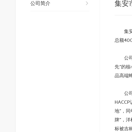
集安
公司简介
集安市
总额40
公司自
先”的
品高端
公司早
HACC
地”，同
牌”，
标被吉